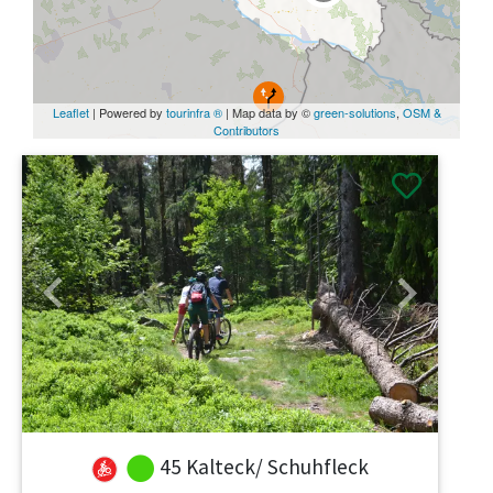
Leaflet
| Powered by
tourinfra ®
| Map data by ©
green-solutions
,
OSM &
Contributors
Previous
Next
45 Kalteck/ Schuhfleck