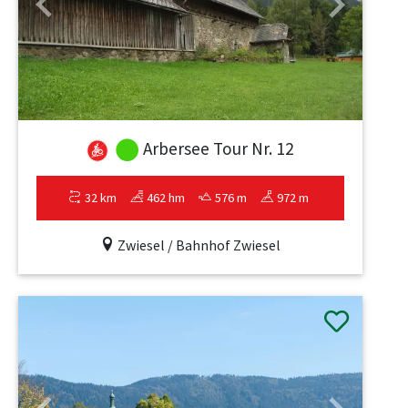
Previous
Next
Arbersee Tour Nr. 12
32 km
462 hm
576 m
972 m
Zwiesel / Bahnhof Zwiesel