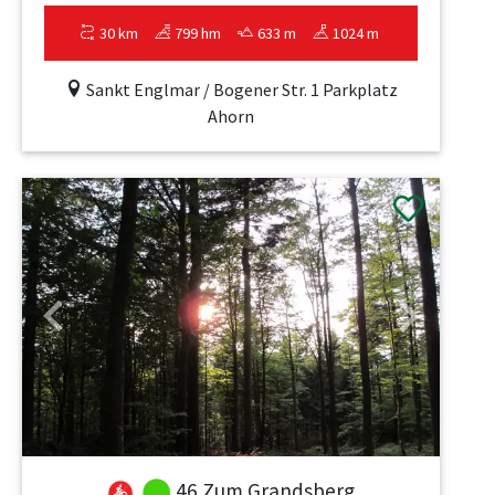
30 km
799 hm
633 m
1024 m
Sankt Englmar / Bogener Str. 1 Parkplatz
Ahorn
Previous
Next
46 Zum Grandsberg