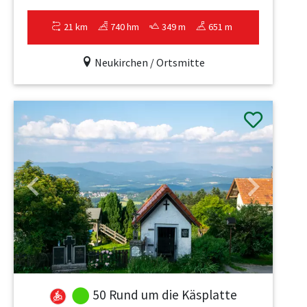
21 km
740 hm
349 m
651 m
Neukirchen / Ortsmitte
Previous
Next
50 Rund um die Käsplatte