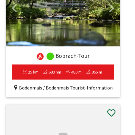
Previous
Next
Böbrach-Tour
25 km
689 hm
480 m
865 m
Bodenmais / Bodenmais Tourist-Information