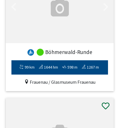
Previous
Next
Böhmerwald-Runde
99 km
1644 hm
598 m
1267 m
Frauenau / Glasmuseum Frauenau