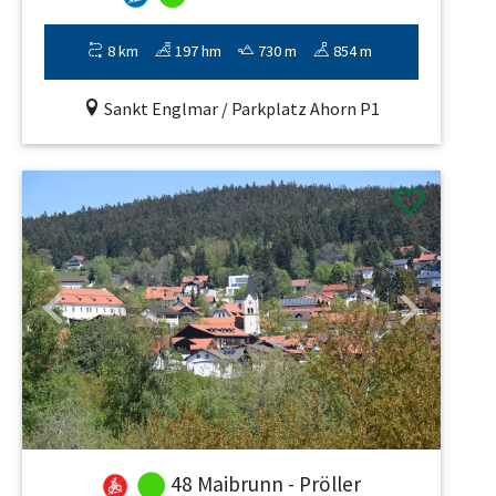
8 km
197 hm
730 m
854 m
Sankt Englmar / Parkplatz Ahorn P1
Previous
Next
48 Maibrunn - Pröller