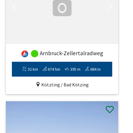
Previous
Next
Arnbruck-Zellertalradweg
32 km
674 hm
395 m
684 m
Kötzting / Bad Kötzing