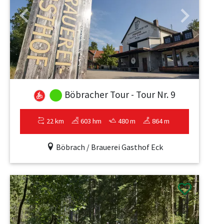
Previous
Next
Böbracher Tour - Tour Nr. 9
22 km
603 hm
480 m
864 m
Böbrach / Brauerei Gasthof Eck