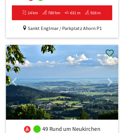
24 km
780 hm
631 m
926 m
Sankt Englmar / Parkplatz Ahorn P1
Previous
Next
49 Rund um Neukirchen