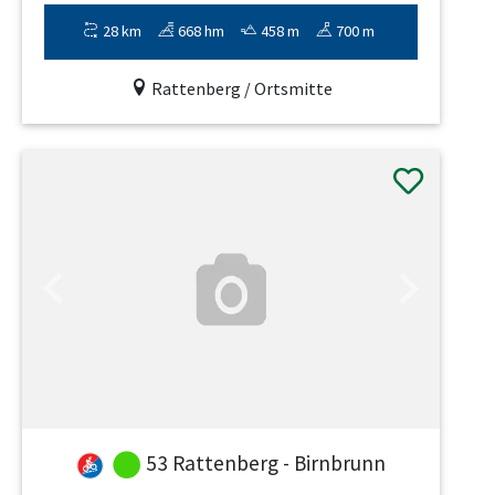
28 km
668 hm
458 m
700 m
Rattenberg / Ortsmitte
Previous
Next
53 Rattenberg - Birnbrunn