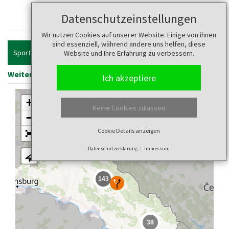
Touren
Datenschutzeinstellungen
Wir nutzen Cookies auf unserer Website. Einige von ihnen
sind essenziell, während andere uns helfen, diese
Sportart
Website und Ihre Erfahrung zu verbessern.
Weitere Filter anzeigen
Filter zurücksetzen
Ich akzeptiere
+
Keine Cookies zulassen
−
Cookie Details anzeigen
2
Datenschutzerklärung
Impressum
143
38