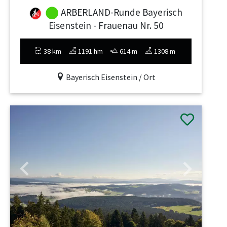
ARBERLAND-Runde Bayerisch
Eisenstein - Frauenau Nr. 50
38 km
1191 hm
614 m
1308 m
Bayerisch Eisenstein / Ort
Previous
Next