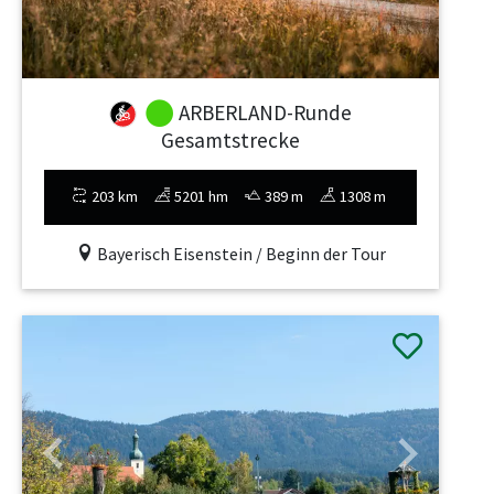
ARBERLAND-Runde
Gesamtstrecke
203 km
5201 hm
389 m
1308 m
Bayerisch Eisenstein / Beginn der Tour
Previous
Next