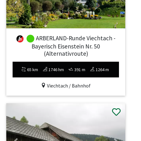
ARBERLAND-Runde Viechtach -
Bayerisch Eisenstein Nr. 50
(Alternativroute)
65 km
1746 hm
391 m
1264 m
Viechtach / Bahnhof