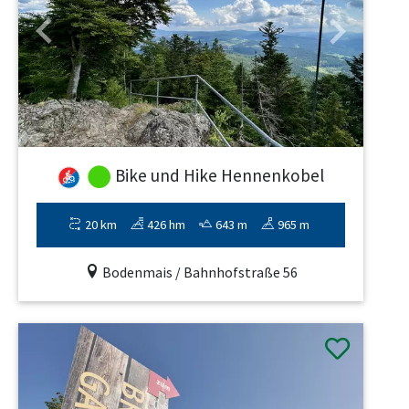
Previous
Next
Bike und Hike Hennenkobel
20 km
426 hm
643 m
965 m
Bodenmais / Bahnhofstraße 56