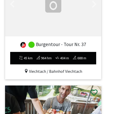
Previous
Next
Burgentour - Tour Nr. 37
45 km
964 hm
404 m
688 m
Viechtach / Bahnhof Viechtach