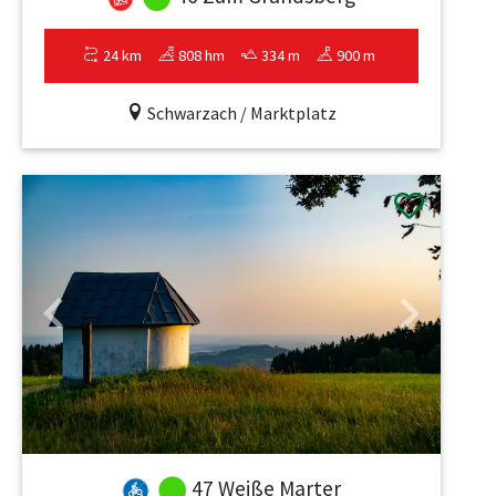
24 km
808 hm
334 m
900 m
Schwarzach / Marktplatz
Previous
Next
47 Weiße Marter