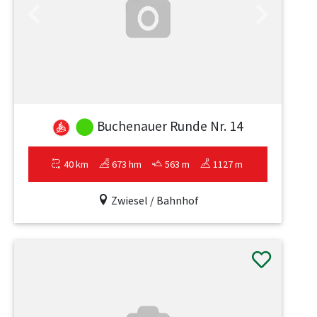
Previous
Next
Buchenauer Runde Nr. 14
40 km
673 hm
563 m
1127 m
Zwiesel / Bahnhof