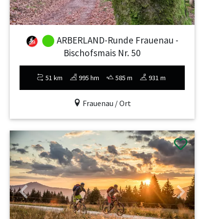
ARBERLAND-Runde Frauenau -
Bischofsmais Nr. 50
51 km
995 hm
585 m
931 m
Frauenau / Ort
Previous
Next