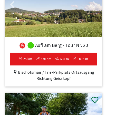
Previous
Next
Aufi am Berg - Tour Nr. 20
25 km
676 hm
695 m
1075 m
Bischofsmais / Trie-Parkplatz Ortsausgang
Richtung Geisskopf