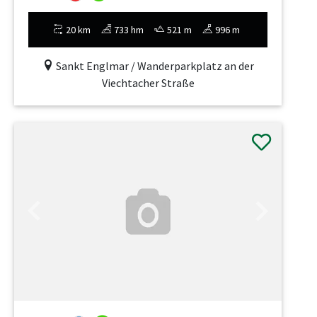
20 km
733 hm
521 m
996 m
Sankt Englmar / Wanderparkplatz an der
Viechtacher Straße
Previous
Next