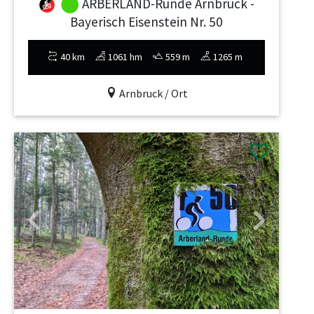
ARBERLAND-Runde Arnbruck -
Bayerisch Eisenstein Nr. 50
40 km
1061 hm
559 m
1265 m
Arnbruck / Ort
Previous
Next