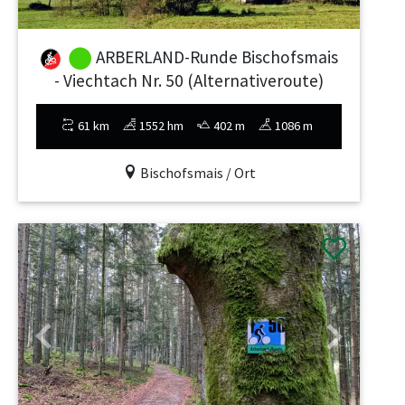
ARBERLAND-Runde Bischofsmais
- Viechtach Nr. 50 (Alternativeroute)
61 km
1552 hm
402 m
1086 m
Bischofsmais / Ort
Previous
Next