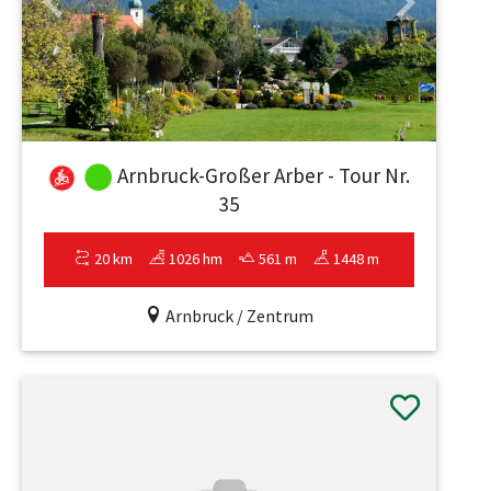
Previous
Next
Arnbruck-Großer Arber - Tour Nr.
35
20 km
1026 hm
561 m
1448 m
Arnbruck / Zentrum