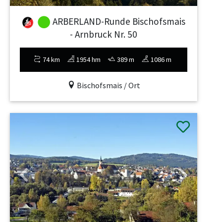
ARBERLAND-Runde Bischofsmais
- Arnbruck Nr. 50
74 km
1954 hm
389 m
1086 m
Bischofsmais / Ort
Previous
Next