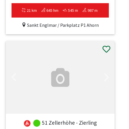
21 km
645 hm
545 m
987 m
Sankt Englmar / Parkplatz P1 Ahorn
Previous
Next
51 Zellerhöhe - Zierling