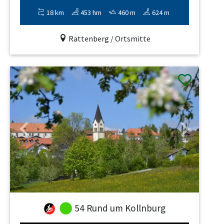
18 km
453 hm
460 m
624 m
Rattenberg / Ortsmitte
Previous
Next
54 Rund um Kollnburg