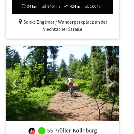
34 km
940 hm
424 m
1004 m
Sankt Englmar / Wanderparkplatz an der
Viechtacher Straße
Previous
Next
55 Pröller-Kollnburg