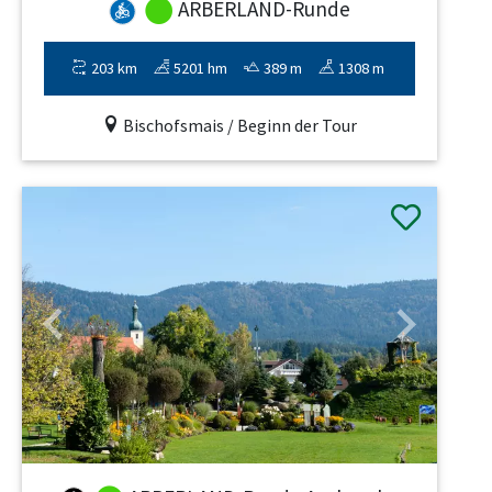
ARBERLAND-Runde
203 km
5201 hm
389 m
1308 m
Bischofsmais / Beginn der Tour
Previous
Next