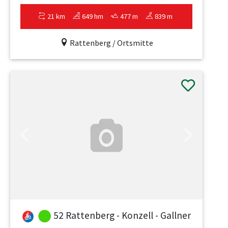
21 km
649 hm
477 m
839 m
Rattenberg / Ortsmitte
Previous
Next
52 Rattenberg - Konzell - Gallner