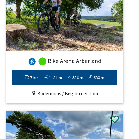
Previous
Next
Bike Arena Arberland
7 km
113 hm
536 m
680 m
Bodenmais / Beginn der Tour