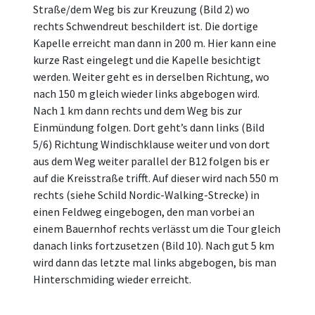
Straße/dem Weg bis zur Kreuzung (Bild 2) wo
rechts
Schwendreut
beschildert
ist. Die dortige
Kapelle erreicht man
dann
in 200
m
. Hier kann eine
kurze Rast eingelegt und die Kapelle besichtigt
werden. Weiter geht es in
derselben
Richtung, wo
nach 150
m
gleich wieder links abgebogen wird.
Nach 1 km
dann
rechts und dem Weg bis zur
Einmündung folgen. Dort geht’s
dann
links (Bild
5/6) Richtung
Windischklause
weiter und von dort
aus dem Weg weiter parallel der
B12
folgen bis er
auf die
Kreisstraße
trifft. Auf dieser wird nach 550
m
rechts (siehe Schild
Nordic-Walking-Strecke
) in
einen Feldweg eingebogen, den man vorbei an
einem Bauernhof rechts verlässt um die Tour gleich
danach links
fortzusetzen
(Bild 10). Nach gut 5 km
wird
dann
das letzte mal links abgebogen, bis man
Hinterschmiding
wieder erreicht.