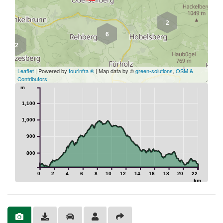
2
6
2
Leaflet
| Powered by
tourinfra ®
| Map data by ©
green-solutions
,
OSM &
Contributors
m
1,100
1,000
900
800
0
2
4
6
8
10
12
14
16
18
20
22
km