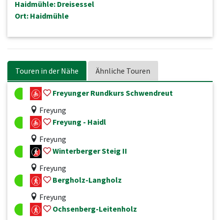
Haidmühle: Dreisessel
Ort: Haidmühle
Touren in der Nähe
Ähnliche Touren
Freyunger Rundkurs Schwendreut
Freyung
Freyung - Haidl
Freyung
Winterberger Steig II
Freyung
Bergholz-Langholz
Freyung
Ochsenberg-Leitenholz