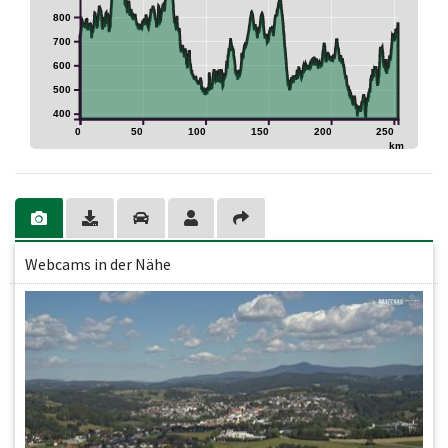
800
700
600
500
400
0
50
100
150
200
250
km
Webcams in der Nähe