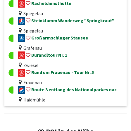
Racheldiensthütte
Spiegelau
Steinklamm Wanderweg "Springkraut"
Spiegelau
Großarmschlager Stausee
Grafenau
Durandltour Nr. 1
Zwiesel
Rund um Frauenau - Tour Nr. 5
Frauenau
Route 3 entlang des Nationalparkes nach Wiesenfelden
Haidmühle