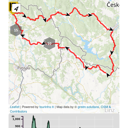
15
10
Leaflet
| Powered by
tourinfra ®
| Map data by ©
green-solutions
,
OSM &
Contributors
m
1,000
900