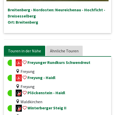
Breitenberg › Nordosten: Neureichenau - Hochficht -
Dreisesselberg
Ort: Breitenberg
Touren in der Nähe
Ähnliche Touren
Freyunger Rundkurs Schwendreut
Freyung
Freyung - Haidl
Freyung
Plöckenstein - Haidl
Waldkirchen
Winterberger Steig II