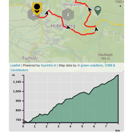
3
2
Leaflet
| Powered by
tourinfra ®
| Map data by ©
green-solutions
,
OSM &
Contributors
m
1,100
1,000
900
800
700
0
1
2
3
4
5
6
7
km