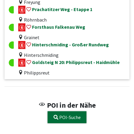
Freyung
Prachatitzer Weg - Etappe 1
Röhrnbach
Forsthaus Falkenau Weg
Grainet
Hinterschmiding - Großer Rundweg
Hinterschmiding
Goldsteig N 20: Philippsreut - Haidmühle
Philippsreut
POI in der Nähe
POI-Suche