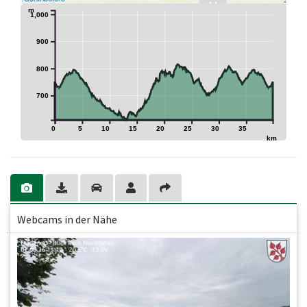
14
m
1,000
900
800
700
0
5
10
15
20
25
30
35
km
Webcams in der Nähe