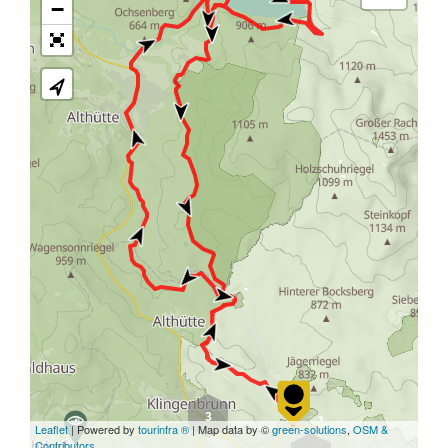
−
3
Leaflet
| Powered by
tourinfra ®
| Map data by ©
green-solutions
,
OSM &
Contributors