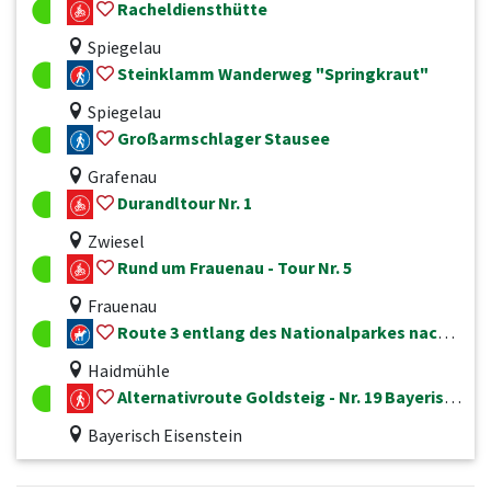
Racheldiensthütte
Spiegelau
Steinklamm Wanderweg "Springkraut"
Spiegelau
Großarmschlager Stausee
Grafenau
Durandltour Nr. 1
Zwiesel
Rund um Frauenau - Tour Nr. 5
Frauenau
Route 3 entlang des Nationalparkes nach Wiesenfelden
Haidmühle
Alternativroute Goldsteig - Nr. 19 Bayerisch Eisenstein - Zwiesel - Frauenau - Spiegelau - St. Oswald-Riedlhütte - Neuschönau - Mauth
Bayerisch Eisenstein