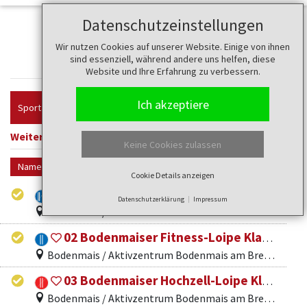
Datenschutzeinstellungen
Wir nutzen Cookies auf unserer Website. Einige von ihnen
Touren
sind essenziell, während andere uns helfen, diese
Website und Ihre Erfahrung zu verbessern.
Ich akzeptiere
Sportart
Weitere Filter anzeigen
Filter zurücksetzen
Keine Cookies zulassen
Name
Cookie Details anzeigen
01 Bodenmaiser Übungsloipe
Datenschutzerklärung
Impressum
Bodenmais / Bretterschachten
02 Bodenmaiser Fitness-Loipe Klassik
Bodenmais / Aktivzentrum Bodenmais am Bretterschachten
03 Bodenmaiser Hochzell-Loipe Klassik
Bodenmais / Aktivzentrum Bodenmais am Bretterschachten