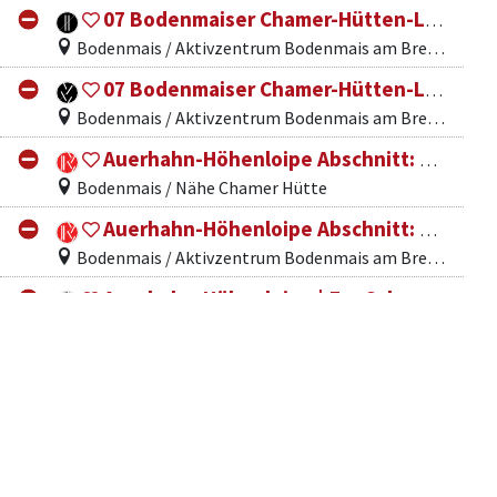
07 Bodenmaiser Chamer-Hütten-Loipe Klassik
Bodenmais / Aktivzentrum Bodenmais am Bretterschachten
07 Bodenmaiser Chamer-Hütten-Loipe Skating
Bodenmais / Aktivzentrum Bodenmais am Bretterschachten
Auerhahn-Höhenloipe Abschnitt: Abfahrt Aberhüttenschachten - Fuchsenreibe
Bodenmais / Nähe Chamer Hütte
Auerhahn-Höhenloipe Abschnitt: Bretterschachten - Abfahrt Arberhüttenschachten
Bodenmais / Aktivzentrum Bodenmais am Bretterschachten
Auerhahn-Höhenloipe | Zur Schareben
Bodenmais / Aktivzentrum Bodenmais am Bretterschachten
Auerhahnstraße Alternativ-Loipe
Bodenmais / Aktivzentrum Bodenmais am Bretterschachten
Bo10 Brandtner Tal (Vierjahreszeitenweg)
Bodenmais / Rathaus, Bahnhofstraße 56