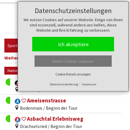
Datenschutzeinstellungen
Wir nutzen Cookies auf unserer Website. Einige von ihnen
Touren
sind essenziell, während andere uns helfen, diese
Website und Ihre Erfahrung zu verbessern.
Ich akzeptiere
Sportart
Weitere Filter anzeigen
Filter zurücksetzen
Keine Cookies zulassen
Name
Cookie Details anzeigen
Ab64 Burgweg
Datenschutzerklärung
Impressum
Arnbruck / Gemeindezentrum
Ameisenstrasse
Bodenmais / Beginn der Tour
Asbachtal Erlebnisweg
Drachselsried / Beginn der Tour