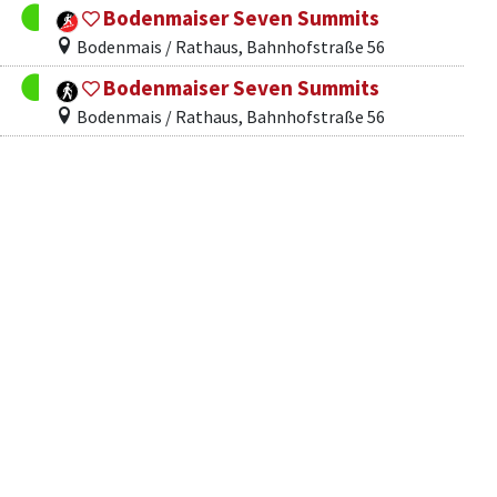
Bodenmaiser Seven Summits
Bodenmais / Rathaus, Bahnhofstraße 56
Bodenmaiser Seven Summits
Bodenmais / Rathaus, Bahnhofstraße 56
Chamer Hütte / Schutzhaus Kleiner Arber
Bodenmais / Bodenmais Tourist-Information
Dr10 Oberrieder Scharebenweg
Drachselsried / Oberried
Dr11 Oberrieder Frathweg
Drachselsried / Oberried
Dr12 Unterried-Mais (Vierjahreszeitenweg)
Drachselsried / Unterried, Cafe Trum
Dr13 Oberried-Blachendorf (Vierjahreszeitenweg)
Drachselsried / Oberried, Dorfplatz